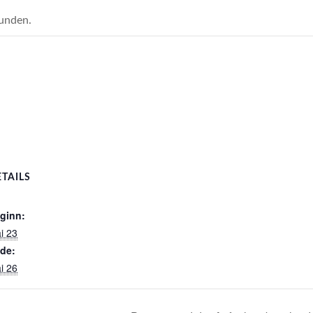
funden.
TAILS
ginn:
i 23
de:
i 26