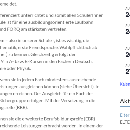
gemeldet.
AU
2
ifferenziert unterrichtet und somit allen SchülerInnen
le ist für eine ausbildungsorientierte Laufbahn
AU
 und FORQ am stärksten vertreten.
2
– also in unserer Schule -, ist es wichtig, die
hematik, erste Fremdsprache, Wahlpflichtfach ab
AU
2
er) zu kennen. Gleichzeitig erfolgt der
e 9 in A- bzw. B-Kursen in den Fächern Deutsch,
AU
ie oder Physik.
2
 wenn sie in jedem Fach mindestens ausreichende
Kalen
istungen ausgleichen können (siehe Übersicht). In
gen erreichen. Der Ausgleich für ein Fach der
Akt
ächergruppe erfolgen. Mit der Versetzung in die
gsreife (BBR).
Elter
en sie die erweiterte Berufsbildungsreife (EBR)
ELTE
reichende Leistungen erbracht werden. In einem der