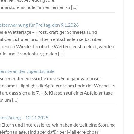
ndarstufenschüler*innen lernen zu
[…]
tterwarnung für Freitag, den 9.1.2026
lle Wetterlage – Frost, kräftiger Schneefall und
mböen Schulen und Eltern entscheiden selbst über
lbesuch Wie der Deutsche Wetterdienst meldet, werden
erlin und Brandenburg in den
[…]
lernte an der Jugendschule
nserer ersten Seewoche dieses Schuljahr war unser
insames Highlight dieApfelernte am Ende der Woche. Es
 an, dass sich alle 7. – 8. Klassen auf einerApfelplantage
fen um
[…]
fonstörung – 12.11.2025
 Eltern und Interessierte, wir haben derzeit eine Störung
elefonanlage, sind aber dafür per Mail erreichbar