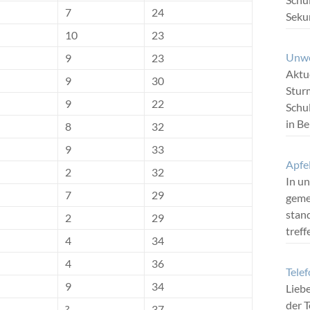
7
24
Seku
10
23
Unwe
9
23
Aktue
9
30
Stur
9
22
Schu
in B
8
32
9
33
Apfe
2
32
In u
7
29
geme
stand
2
29
tref
4
34
4
36
Tele
9
34
Liebe
der T
?
37