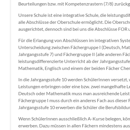
Beurteilungen bzw. mit Kompetenzrastern (7/8) zurück
Unsere Schule ist eine integrative Schule, die leistungsd
alle Abschlüsse der Oberschule ermöglicht. Die Oberschu
ausgerichtet, dennoch sind bei uns die Abschlüsse FOR
Für die Erlangung von Abschlüssen im integrativen System 
Unterscheidung zwischen Fächergruppe I (Deutsch, Mat
Jahrgangsstufe 7) und Fächergruppe II (alle anderen Fäch
leistungsdifferenzierte Unterricht ab der Jahrgangsstuf
Mathematik, Englisch und einem der beiden Fächer Chem
In die Jahrgangsstufe 10 werden SchülerInnen versetzt,
Leistungen erbringen oder eine bzw. zwei mangelhafte Le
Deutsch oder Mathematik muss man ausreichende Leistun
Fächergruppe I muss durch ein anderes Fach aus dieser F
Jahrgangsstufe 10 erwerben die Schüler die Berufsbildun
Wenn SchülerInnen ausschließlich A-Kurse belegen, könn
erwerben. Dazu müssen in allen Fächern mindestens aus