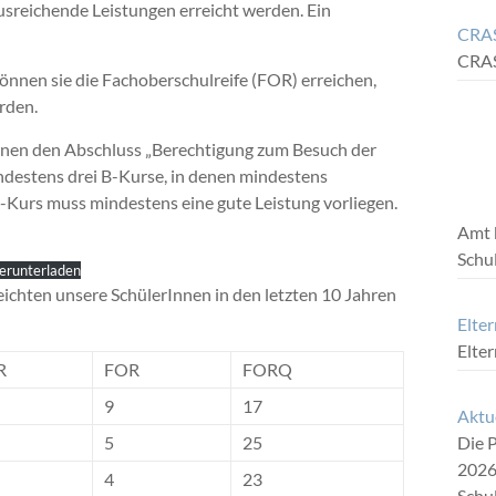
reichende Leistungen erreicht werden. Ein
CRAS
CRA
nnen sie die Fachoberschulreife (FOR) erreichen,
rden.
nnen den Abschluss „Berechtigung zum Besuch der
destens drei B-Kurse, in denen mindestens
-Kurs muss mindestens eine gute Leistung vorliegen.
Amt 
Schu
erunterladen
eichten unsere SchülerInnen in den letzten 10 Jahren
Elter
Elte
R
FOR
FORQ
9
17
Aktu
5
25
Die P
2026
4
23
Schul