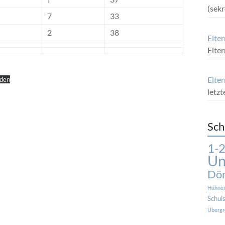
(sek
7
33
2
38
Elte
Elte
Elter
aden
letz
Sch
1-2
Un
Dör
Hühne
Schuls
Übergr