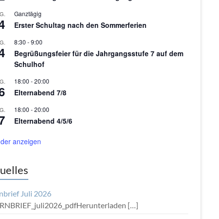
Ganztägig
G.
4
Erster Schultag nach den Sommerferien
8:30
-
9:00
G.
4
Begrüßungsfeier für die Jahrgangsstufe 7 auf dem
Schulhof
18:00
-
20:00
G.
6
Elternabend 7/8
18:00
-
20:00
G.
7
Elternabend 4/5/6
der anzeigen
uelles
nbrief Juli 2026
RNBRIEF_juli2026_pdfHerunterladen
[…]