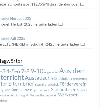
retariat.montessori.112963@lk.brandenburg.de).
[…]
rnbrief Herbst 2025
rnbrief_Herbst_2025Herunterladen
[…]
nbrief Juli 2025
terELTERNBRIEFimSchuljahr2425Herunterladen
[…]
lagwörter
Aus dem
9-10
7-8
-3
4-5-6
Allgemeines
terricht
Austausch
Bibliothek
Dokumentation
fer
Elternbrief
Förderverein
Elterninfo
facharbeit
Schlänitzsee
Kunst
Küche
r
Jg. 9/10
Projektunterricht
Schulhof
Werkstatt
ozialarbeit
Stiftung SPi
Theater
Theaterprojekt
eifend