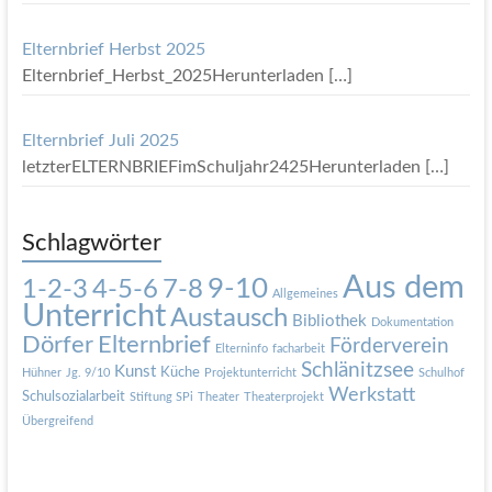
Elternbrief Herbst 2025
Elternbrief_Herbst_2025Herunterladen
[…]
Elternbrief Juli 2025
letzterELTERNBRIEFimSchuljahr2425Herunterladen
[…]
Schlagwörter
Aus dem
9-10
1-2-3
4-5-6
7-8
Allgemeines
Unterricht
Austausch
Bibliothek
Dokumentation
Dörfer
Elternbrief
Förderverein
Elterninfo
facharbeit
Schlänitzsee
Kunst
Küche
Hühner
Jg. 9/10
Projektunterricht
Schulhof
Werkstatt
Schulsozialarbeit
Stiftung SPi
Theater
Theaterprojekt
Übergreifend