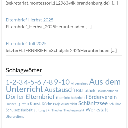
(sekretariat.montessori.112963@lk.brandenburg.de).
[…]
Elternbrief Herbst 2025
Elternbrief_Herbst_2025Herunterladen
[…]
Elternbrief Juli 2025
letzterELTERNBRIEFimSchuljahr2425Herunterladen
[…]
Schlagwörter
Aus dem
9-10
1-2-3
4-5-6
7-8
Allgemeines
Unterricht
Austausch
Bibliothek
Dokumentation
Dörfer
Elternbrief
Förderverein
Elterninfo
facharbeit
Schlänitzsee
Kunst
Küche
Hühner
Jg. 9/10
Projektunterricht
Schulhof
Werkstatt
Schulsozialarbeit
Stiftung SPi
Theater
Theaterprojekt
Übergreifend