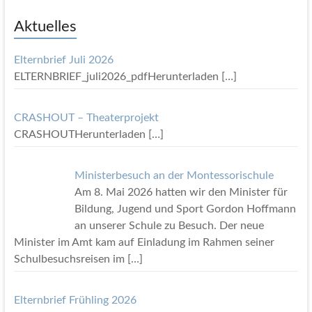
i
n
w
Aktuelles
e
i
s
Elternbrief Juli 2026
ELTERNBRIEF_juli2026_pdfHerunterladen
[…]
CRASHOUT – Theaterprojekt
CRASHOUTHerunterladen
[…]
Ministerbesuch an der Montessorischule
Am 8. Mai 2026 hatten wir den Minister für
Bildung, Jugend und Sport Gordon Hoffmann
an unserer Schule zu Besuch. Der neue
Minister im Amt kam auf Einladung im Rahmen seiner
Schulbesuchsreisen im
[…]
Elternbrief Frühling 2026