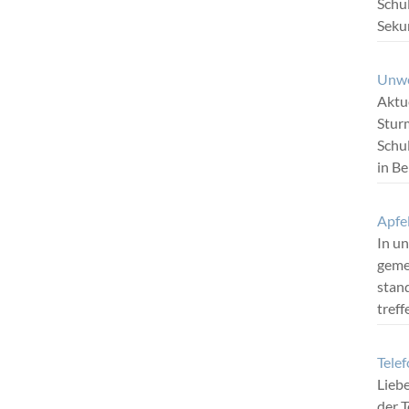
Schul
Seku
Unwe
Aktue
Stur
Schu
in B
Apfe
In u
geme
stand
tref
Tele
Liebe
der T