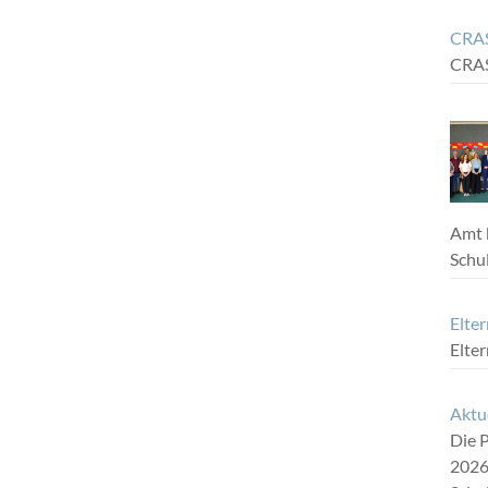
CRAS
CRA
Amt 
Schu
Elter
Elte
Aktu
Die P
2026