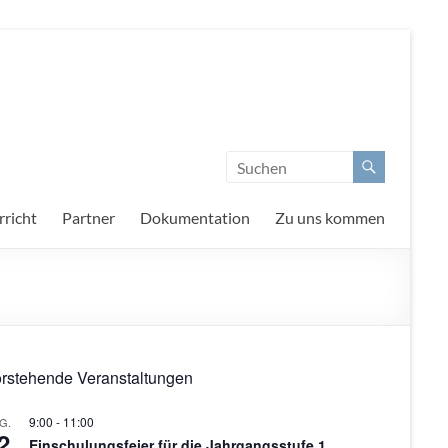
richt
Partner
Dokumentation
Zu uns kommen
rstehende Veranstaltungen
9:00
-
11:00
G.
2
Einschulungsfeier für die Jahrgangsstufe 1