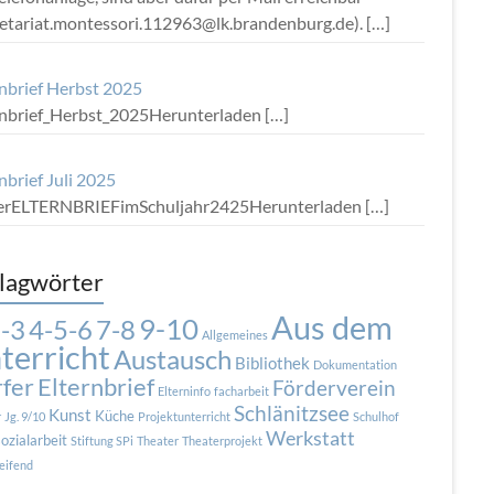
retariat.montessori.112963@lk.brandenburg.de).
[…]
rnbrief Herbst 2025
rnbrief_Herbst_2025Herunterladen
[…]
nbrief Juli 2025
terELTERNBRIEFimSchuljahr2425Herunterladen
[…]
lagwörter
Aus dem
9-10
7-8
-3
4-5-6
Allgemeines
terricht
Austausch
Bibliothek
Dokumentation
fer
Elternbrief
Förderverein
Elterninfo
facharbeit
Schlänitzsee
Kunst
Küche
r
Jg. 9/10
Projektunterricht
Schulhof
Werkstatt
ozialarbeit
Stiftung SPi
Theater
Theaterprojekt
eifend