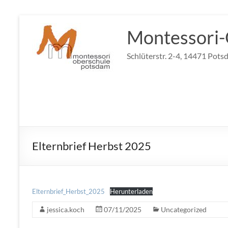
Zum
Inhalt
Montessori-
springen
Schlüterstr. 2-4, 14471 Pots
Elternbrief Herbst 2025
Elternbrief_Herbst_2025
Herunterladen
jessica.koch
07/11/2025
Uncategorized