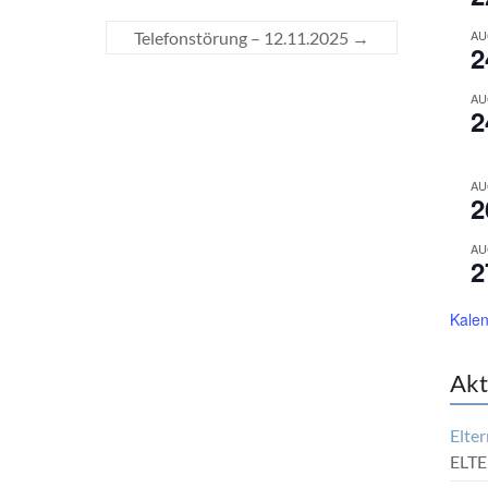
AU
Telefonstörung – 12.11.2025
→
2
AU
2
AU
2
AU
2
Kalen
Akt
Elter
ELTE