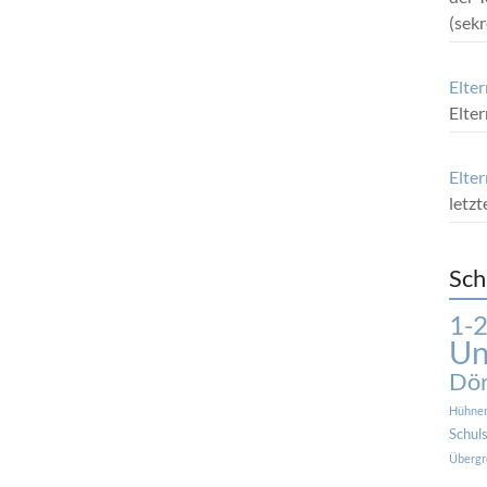
(sek
Elte
Elte
Elter
letz
Sch
1-2
Un
Dör
Hühne
Schuls
Übergr