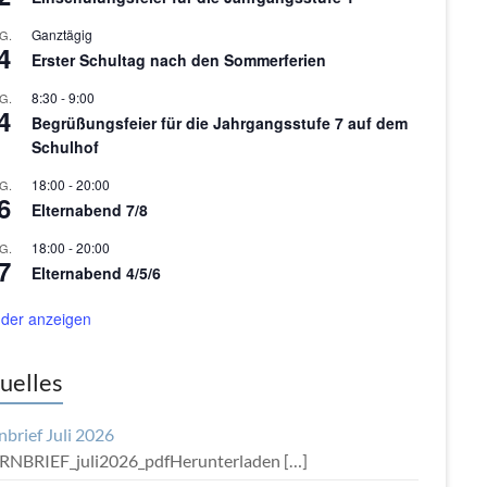
Ganztägig
G.
4
Erster Schultag nach den Sommerferien
8:30
-
9:00
G.
4
Begrüßungsfeier für die Jahrgangsstufe 7 auf dem
Schulhof
18:00
-
20:00
G.
6
Elternabend 7/8
18:00
-
20:00
G.
7
Elternabend 4/5/6
der anzeigen
uelles
nbrief Juli 2026
RNBRIEF_juli2026_pdfHerunterladen
[…]