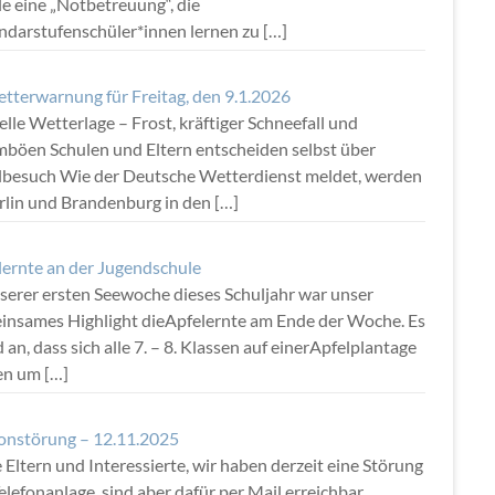
e eine „Notbetreuung“, die
ndarstufenschüler*innen lernen zu
[…]
tterwarnung für Freitag, den 9.1.2026
lle Wetterlage – Frost, kräftiger Schneefall und
mböen Schulen und Eltern entscheiden selbst über
lbesuch Wie der Deutsche Wetterdienst meldet, werden
erlin und Brandenburg in den
[…]
lernte an der Jugendschule
nserer ersten Seewoche dieses Schuljahr war unser
insames Highlight dieApfelernte am Ende der Woche. Es
 an, dass sich alle 7. – 8. Klassen auf einerApfelplantage
fen um
[…]
fonstörung – 12.11.2025
 Eltern und Interessierte, wir haben derzeit eine Störung
elefonanlage, sind aber dafür per Mail erreichbar