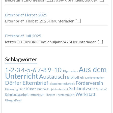
(sekretariat.montessori.112963@lk.brandenburg.de).
[…]
Elternbrief Herbst 2025
Elternbrief_Herbst_2025Herunterladen
[…]
Elternbrief Juli 2025
letzterELTERNBRIEFimSchuljahr2425Herunterladen
[…]
Schlagwörter
Aus dem
9-10
1-2-3
4-5-6
7-8
Allgemeines
Unterricht
Austausch
Bibliothek
Dokumentation
Dörfer
Elternbrief
Förderverein
Elterninfo
facharbeit
Schlänitzsee
Kunst
Küche
Hühner
Jg. 9/10
Projektunterricht
Schulhof
Werkstatt
Schulsozialarbeit
Stiftung SPi
Theater
Theaterprojekt
Übergreifend