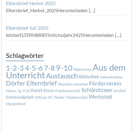
Elternbrief Herbst 2025
Elternbrief_Herbst_2025Herunterladen
[…]
Elternbrief Juli 2025
letzterELTERNBRIEFimSchuljahr2425Herunterladen
[…]
Schlagwörter
Aus dem
9-10
1-2-3
4-5-6
7-8
Allgemeines
Unterricht
Austausch
Bibliothek
Dokumentation
Dörfer
Elternbrief
Förderverein
Elterninfo
facharbeit
Schlänitzsee
Kunst
Küche
Hühner
Jg. 9/10
Projektunterricht
Schulhof
Werkstatt
Schulsozialarbeit
Stiftung SPi
Theater
Theaterprojekt
Übergreifend