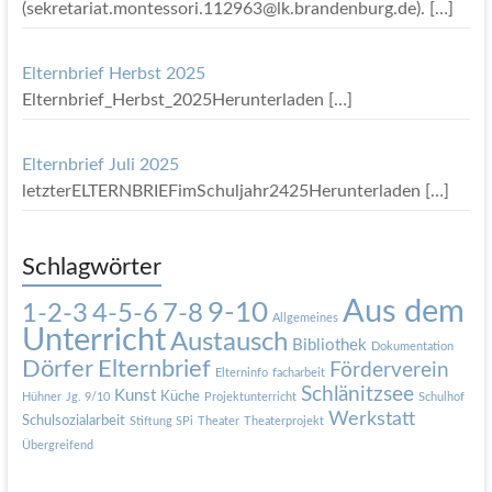
(sekretariat.montessori.112963@lk.brandenburg.de).
[…]
Elternbrief Herbst 2025
Elternbrief_Herbst_2025Herunterladen
[…]
Elternbrief Juli 2025
letzterELTERNBRIEFimSchuljahr2425Herunterladen
[…]
Schlagwörter
Aus dem
9-10
1-2-3
4-5-6
7-8
Allgemeines
Unterricht
Austausch
Bibliothek
Dokumentation
Dörfer
Elternbrief
Förderverein
Elterninfo
facharbeit
Schlänitzsee
Kunst
Küche
Hühner
Jg. 9/10
Projektunterricht
Schulhof
Werkstatt
Schulsozialarbeit
Stiftung SPi
Theater
Theaterprojekt
Übergreifend