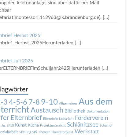
ung der Telefonanlage, sind aber dafür per Mail
ichbar
retariat.montessori.112963@lk.brandenburg.de).
[…]
rnbrief Herbst 2025
rnbrief_Herbst_2025Herunterladen
[…]
nbrief Juli 2025
terELTERNBRIEFimSchuljahr2425Herunterladen
[…]
lagwörter
Aus dem
9-10
2-3
4-5-6
7-8
Allgemeines
terricht
Austausch
Bibliothek
Dokumentation
fer
Elternbrief
Förderverein
Elterninfo
facharbeit
Schlänitzsee
Kunst
Küche
r
Jg. 9/10
Projektunterricht
Schulhof
Werkstatt
ozialarbeit
Stiftung SPi
Theater
Theaterprojekt