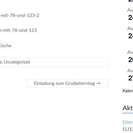
Au
2
Au
2
Küche
Au
2
e
,
Uncategorized
Au
2
Einladung zum Großelterntag
→
Kalen
Akt
Elter
ELTE