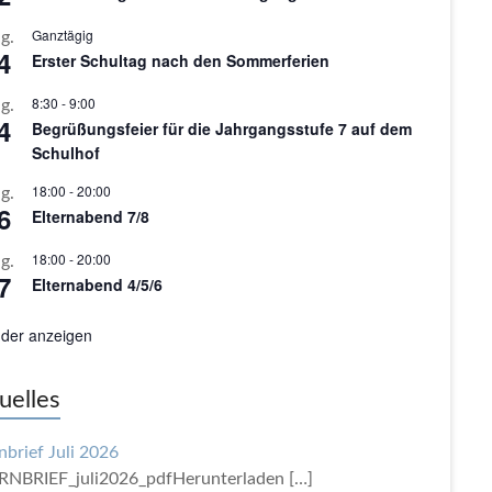
Ganztägig
g.
4
Erster Schultag nach den Sommerferien
8:30
-
9:00
g.
4
Begrüßungsfeier für die Jahrgangsstufe 7 auf dem
Schulhof
18:00
-
20:00
g.
6
Elternabend 7/8
18:00
-
20:00
g.
7
Elternabend 4/5/6
der anzeigen
uelles
nbrief Juli 2026
RNBRIEF_juli2026_pdfHerunterladen
[…]