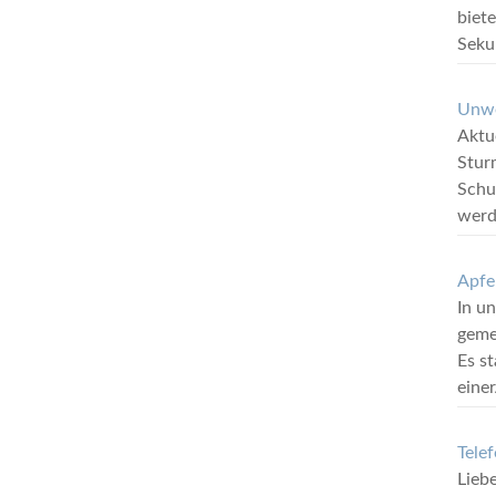
biete
Seku
Unwe
Aktue
Stur
Schu
werd
Apfe
In u
geme
Es st
eine
Tele
Liebe