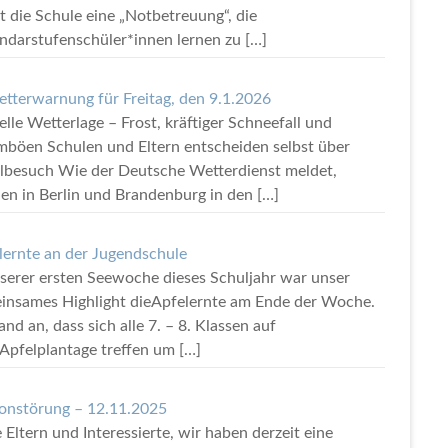
t die Schule eine „Notbetreuung“, die
ndarstufenschüler*innen lernen zu
[…]
tterwarnung für Freitag, den 9.1.2026
lle Wetterlage – Frost, kräftiger Schneefall und
mböen Schulen und Eltern entscheiden selbst über
lbesuch Wie der Deutsche Wetterdienst meldet,
en in Berlin und Brandenburg in den
[…]
lernte an der Jugendschule
nserer ersten Seewoche dieses Schuljahr war unser
insames Highlight dieApfelernte am Ende der Woche.
and an, dass sich alle 7. – 8. Klassen auf
rApfelplantage treffen um
[…]
fonstörung – 12.11.2025
 Eltern und Interessierte, wir haben derzeit eine