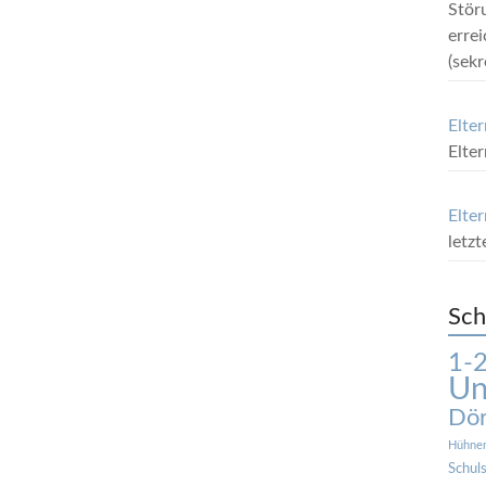
Stör
erre
(sek
Elte
Elte
Elter
letz
Sch
1-
Un
Dör
Hühne
Schuls