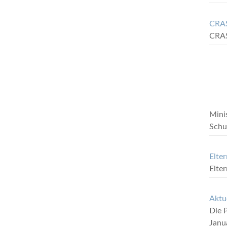
CRAS
CRA
Mini
Schu
Elte
Elte
Aktu
Die P
Janu