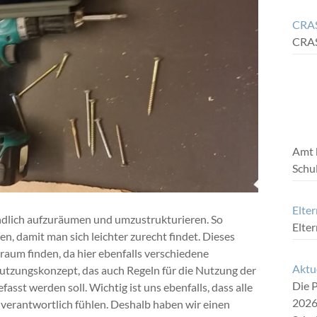
CRAS
CRA
Amt 
Schu
Elter
ndlich aufzuräumen und umzustrukturieren. So
Elte
n, damit man sich leichter zurecht findet. Dieses
aum finden, da hier ebenfalls verschiedene
Aktu
Nutzungskonzept, das auch Regeln für die Nutzung der
Die P
t werden soll. Wichtig ist uns ebenfalls, dass alle
2026
f verantwortlich fühlen. Deshalb haben wir einen