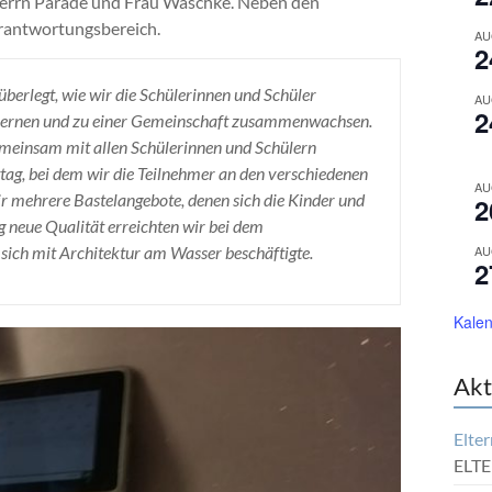
 Herrn Parade und Frau Waschke. Neben den
rantwortungsbereich.
AU
2
überlegt, wie wir die Schülerinnen und Schüler
AU
2
 lernen und zu einer Gemeinschaft zusammenwachsen.
meinsam mit allen Schülerinnen und Schülern
ag, bei dem wir die Teilnehmer an den verschiedenen
AU
r mehrere Bastelangebote, denen sich die Kinder und
2
g neue Qualität erreichten wir bei dem
 sich mit Architektur am Wasser beschäftigte.
AU
2
Kalen
Akt
Elter
ELTE