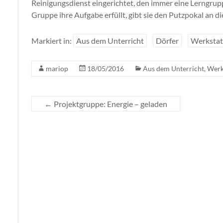
Reinigungsdienst eingerichtet, den immer eine Lerngrup
Gruppe ihre Aufgabe erfüllt, gibt sie den Putzpokal an d
Markiert in:
Aus dem Unterricht
Dörfer
Werkstat
mariop
18/05/2016
Aus dem Unterricht
,
Werk
←
Projektgruppe: Energie – geladen