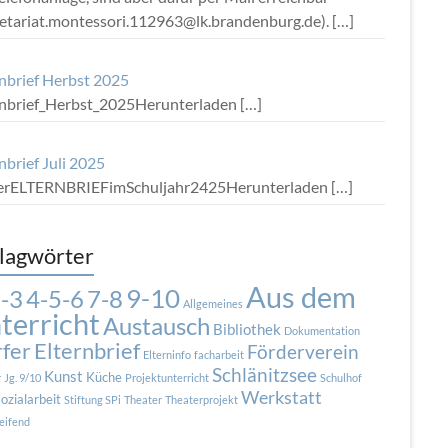
retariat.montessori.112963@lk.brandenburg.de).
[…]
rnbrief Herbst 2025
rnbrief_Herbst_2025Herunterladen
[…]
nbrief Juli 2025
terELTERNBRIEFimSchuljahr2425Herunterladen
[…]
lagwörter
Aus dem
9-10
7-8
-3
4-5-6
Allgemeines
terricht
Austausch
Bibliothek
Dokumentation
fer
Elternbrief
Förderverein
Elterninfo
facharbeit
Schlänitzsee
Kunst
Küche
r
Jg. 9/10
Projektunterricht
Schulhof
Werkstatt
ozialarbeit
Stiftung SPi
Theater
Theaterprojekt
eifend