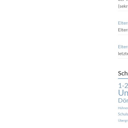
(sek
Elte
Elte
Elter
letz
Sch
1-2
Un
Dör
Hühne
Schuls
Übergr