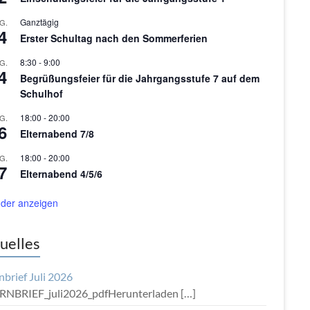
Ganztägig
G.
4
Erster Schultag nach den Sommerferien
8:30
-
9:00
G.
4
Begrüßungsfeier für die Jahrgangsstufe 7 auf dem
Schulhof
18:00
-
20:00
G.
6
Elternabend 7/8
18:00
-
20:00
G.
7
Elternabend 4/5/6
der anzeigen
uelles
nbrief Juli 2026
RNBRIEF_juli2026_pdfHerunterladen
[…]