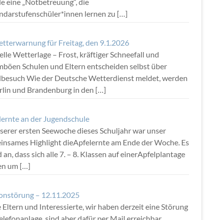
e eine „Notbetreuung“, die
ndarstufenschüler*innen lernen zu
[…]
tterwarnung für Freitag, den 9.1.2026
lle Wetterlage – Frost, kräftiger Schneefall und
mböen Schulen und Eltern entscheiden selbst über
lbesuch Wie der Deutsche Wetterdienst meldet, werden
erlin und Brandenburg in den
[…]
lernte an der Jugendschule
nserer ersten Seewoche dieses Schuljahr war unser
insames Highlight dieApfelernte am Ende der Woche. Es
 an, dass sich alle 7. – 8. Klassen auf einerApfelplantage
fen um
[…]
fonstörung – 12.11.2025
 Eltern und Interessierte, wir haben derzeit eine Störung
elefonanlage, sind aber dafür per Mail erreichbar