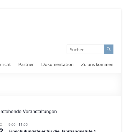
richt
Partner
Dokumentation
Zu uns kommen
rstehende Veranstaltungen
9:00
-
11:00
G.
2
Einschulungsfeier für die Jahrgangsstufe 1