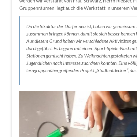
werden wir verstärkt von Frau Schwarz, Herrn Rießler,
Gruppenräumen liegt auch die Werkstatt in unserem Ve
Da die Struktur der Dörfer neu ist, haben wir gemeinsam 
zusammen bringen können, damit sie sich besser kennen
Aus diesem Grund haben wir verschiedene Aktivitäten ge
durchgeführt. Es begann mit einem Sport-Spiele-Nachmitt
Stationen gemischt haben. Zu Weihnachten gestalteten wi
Jugendlichen nach Interesse zuordnen konnten. Eine völli
lerngruppenübergreifenden Projekt „Stadtentdecker“, das