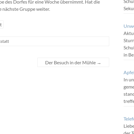
Schul
pe des Dorfes für eine Woche übernimmt. Hat die
Seku
ie nächste Gruppe weiter.
t
Unwe
Aktue
Stur
statt
Schu
in B
Der Besuch in der Mühle
→
Apfe
In u
geme
stand
tref
Tele
Liebe
der T